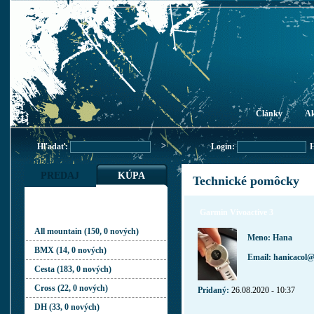
Články
Ak
>
Hľadať:
Login:
H
PREDAJ
KÚPA
Technické pomôcky
BICYKLE
Garmin Vivoactive 3
All mountain (150, 0 nových)
Meno: Hana
BMX (14, 0 nových)
Email: hanicacol
Cesta (183, 0 nových)
Cross (22, 0 nových)
Pridaný:
26.08.2020 - 10:37
DH (33, 0 nových)