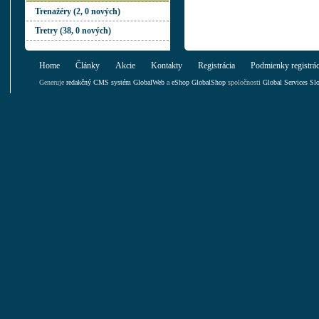
Trenažéry (2, 0 nových)
Tretry (38, 0 nových)
Home
Články
Akcie
Kontakty
Registrácia
Podmienky registrác
Generuje
redakčný CMS systém GlobalWeb
a
eShop GlobalShop
spoločnosti
Global Services Slo