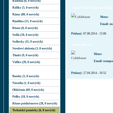
Radenia (6, 0 nových)
Ráfiky (5, 0 nových)
Timex T5k267 Ironman Global Tr
Rámy (80, 0 nových)
Meno:
Riadítka (15, 0 nových)
Email: z
Rôzne (8, 0 nových)
Pridaný:
07.08.2014 - 15:06
Sedlá (18, 0 nových)
Sedlovky (11, 0 nových)
Sigma 1609 Sts
Stredové zloženia (3, 0 nových)
Meno:
Tlmiče (9, 0 nových)
Email: tramp
Vidlice (20, 0 nových)
PRÍSLUŠENSTVO
Pridaný:
27.04.2014 - 10:52
Batohy (5, 0 nových)
Náradia (1, 0 nových)
Oblečenia (69, 0 nových)
Prilby (18, 0 nových)
Rôzne príslušenstvo (28, 0 nových)
Technické pomôcky (6, 0 nových)