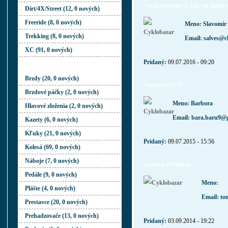
Nosič bicyklov 2-3 ks na zadné 
Dirt/4X/Street (12, 0 nových)
Freeride (8, 0 nových)
Meno: Slavomír
Trekking (8, 0 nových)
Email: salves@ch
XC (91, 0 nových)
Pridaný:
09.07.2016 - 09:20
KOMPONENTY
Brzdy (20, 0 nových)
Pumpa GIYO
Brzdové páčky (2, 0 nových)
Meno: Barbora
Hlavové zloženia (2, 0 nových)
Email: bara.baru9@
Kazety (6, 0 nových)
Kľuky (21, 0 nových)
Pridaný:
09.07.2015 - 15:56
Kolesá (69, 0 nových)
Náboje (7, 0 nových)
Garmin Premium
Pedále (9, 0 nových)
Meno:
Plášte (4, 0 nových)
Email: to
Prestavce (20, 0 nových)
Prehadzovače (13, 0 nových)
Pridaný:
03.09.2014 - 19:22