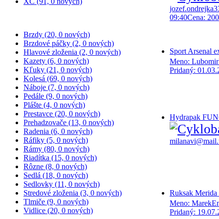
XC (91, 0 nových)
jozef.ondrejka
09:40
Cena:
200
KOMPONENTY
Brzdy (20, 0 nových)
Brzdové páčky (2, 0 nových)
Sport Arsenal e
Hlavové zloženia (2, 0 nových)
Kazety (6, 0 nových)
Meno: Lubomir
Kľuky (21, 0 nových)
Pridaný:
01.03.
Kolesá (69, 0 nových)
Náboje (7, 0 nových)
Pedále (9, 0 nových)
Plášte (4, 0 nových)
Prestavce (20, 0 nových)
Hydrapak
FUN
Prehadzovače (13, 0 nových)
Radenia (6, 0 nových)
Ráfiky (5, 0 nových)
milanavi@mail.
Rámy (80, 0 nových)
Riadítka (15, 0 nových)
Rôzne (8, 0 nových)
Sedlá (18, 0 nových)
Sedlovky (11, 0 nových)
Ruksak Merida
Stredové zloženia (3, 0 nových)
Tlmiče (9, 0 nových)
Meno: Marek
Em
Vidlice (20, 0 nových)
Pridaný:
19.07.