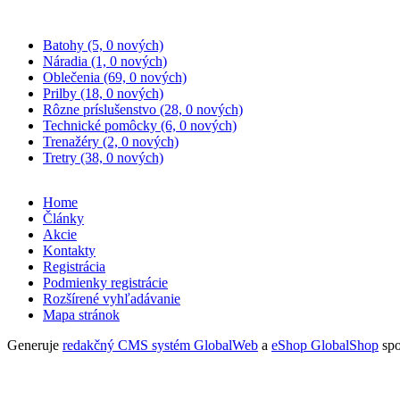
PRÍSLUŠENSTVO
Batohy (5, 0 nových)
Náradia (1, 0 nových)
Oblečenia (69, 0 nových)
Prilby (18, 0 nových)
Rôzne príslušenstvo (28, 0 nových)
Technické pomôcky (6, 0 nových)
Trenažéry (2, 0 nových)
Tretry (38, 0 nových)
Home
Články
Akcie
Kontakty
Registrácia
Podmienky registrácie
Rozšírené vyhľadávanie
Mapa stránok
Generuje
redakčný CMS systém GlobalWeb
a
eShop GlobalShop
spo