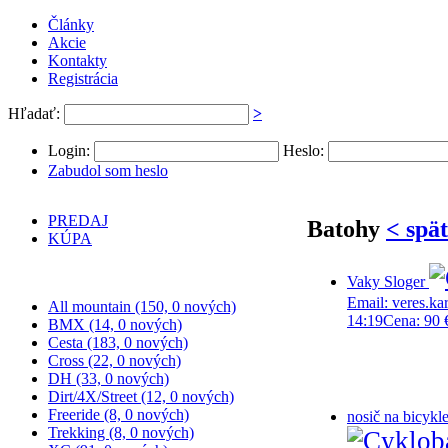
Články
Akcie
Kontakty
Registrácia
Hľadať:
>
Login:
Heslo:
Zabudol som heslo
PREDAJ
Batohy
< spä
KÚPA
BICYKLE
Vaky Sloger
Email: veres.k
All mountain (150, 0 nových)
14:19
Cena:
90 
BMX (14, 0 nových)
Cesta (183, 0 nových)
Cross (22, 0 nových)
DH (33, 0 nových)
Dirt/4X/Street (12, 0 nových)
Freeride (8, 0 nových)
nosič na bicykl
Trekking (8, 0 nových)